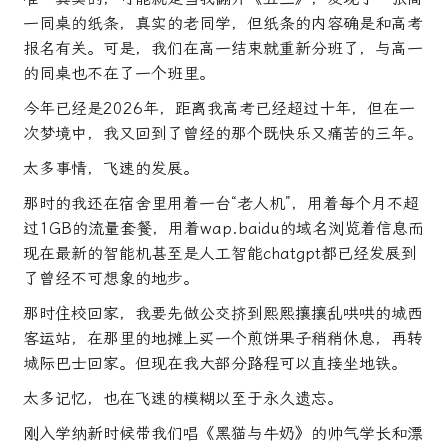
一同桌的纸条，真实的老同学，但纸条的内容确是和高考
报名有关。可是，我们在高一结束就重新分班了，与高一
的同桌也不在了一个班里。
今年已经是2026年，距离我高考已经超过十年，但在一
次梦境中，我又回到了曾经的那个既快乐又痛苦的三年。
太多事情，飞速的发展。
那时的我还在宿舍里用着一台“老人机”，用着每个月不超
过1GB的流量套餐，用着wap.baidu的域名浏览着信息而
现在最新的智能机甚至是人工智能chatgpt都已经发展到
了曾经不可想象的地步。
那时住校回家，我要先做公交挤到熙熙攘攘乱哄哄的城西
客运站，在那里的地摊上买一个煎饼果子稍稍休息，再转
城际巴士回家。但现在我大部分路程可以直接坐地铁。
太多记忆，也在飞速的模糊以至于永久遗忘。
刚入学纳新时候带我们唱《黑猫与牛奶》的帅气学长和漂