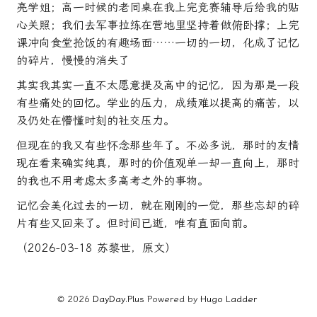
亮学姐；高一时候的老同桌在我上完竞赛辅导后给我的贴
心关照；我们去军事拉练在营地里坚持着做俯卧撑；上完
课冲向食堂抢饭的有趣场面……一切的一切，化成了记忆
的碎片，慢慢的消失了
其实我其实一直不太愿意提及高中的记忆，因为那是一段
有些痛处的回忆。学业的压力，成绩难以提高的痛苦，以
及仍处在懵懂时刻的社交压力。
但现在的我又有些怀念那些年了。不必多说，那时的友情
现在看来确实纯真，那时的价值观单一却一直向上，那时
的我也不用考虑太多高考之外的事物。
记忆会美化过去的一切，就在刚刚的一觉，那些忘却的碎
片有些又回来了。但时间已逝，唯有直面向前。
（2026-03-18 苏黎世，原文）
© 2026
DayDay.Plus
Powered by
Hugo️️
Ladder
️